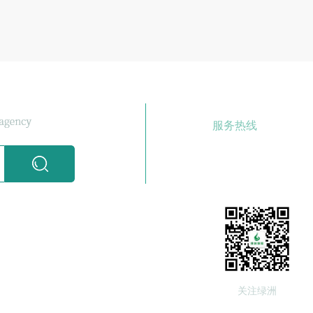
服务热线
029-8638
园6号楼3层
关注绿洲