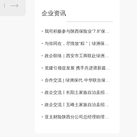
企业资讯
我司积极参与陕西保险业“7.8”保险公益科普嘉年华活动
与你同在，尽情放“粽 ”｜绿洲保险代理端午仲夏日活动会圆满举办
政企联络｜西安市工商联赴绿洲保险代理、西安市宜昌商会调研座谈
党建引领促发展 携手共进谱新篇——主题党日活动
合作交流 | 绿洲保代·中华联合保险携手共话合作新篇章
政企交流丨长阳土家族自治县招商考察团一行来访绿洲保险代理
政企交流丨五峰土家族自治县招商考察团一行来访绿洲保险代理
亚太财险陕西分公司总经理助理徐佩川一行来访交流