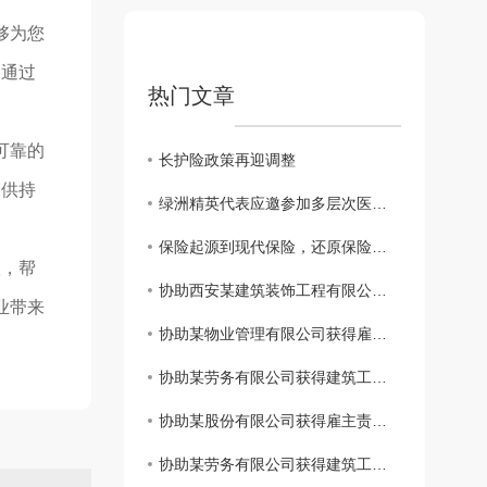
够为您
。通过
热门文章
可靠的
长护险政策再迎调整
提供持
绿洲精英代表应邀参加多层次医疗保障体系及健康险创新发展系列会议
保险起源到现代保险，还原保险本来的样子
议，帮
协助西安某建筑装饰工程有限公司获得建工团意险理赔款2760.11元
业带来
协助某物业管理有限公司获得雇主责任险理赔款3183.6元
协助某劳务有限公司获得建筑工程团体意外伤害保险理赔款11832.85元
协助某股份有限公司获得雇主责任保险理赔款34698.3元
协助某劳务有限公司获得建筑工程团体意外伤害保险理赔款80000元