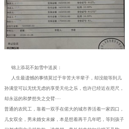
锦上添花不如雪中送炭：
人生最遗憾的事情莫过于辛苦大半辈子，却没能等到儿
孙满堂可以无忧无虑的享受天伦之乐，也许已经近在咫尺，
却永远的和梦想失之交臂····
普通的农民工，靠着一双手在偌大的城市养活着一家四口，
儿女双全，男未婚女未嫁，本是想着再干几年吧，等到孩子