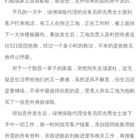
们都成家立业就歇歇，谁曾想，意外却来的如此猝不及防。
平凡的一天中，绿洲保险代理的业务员田光秀女士接到
客户打来电话，有工人在拆迁工地，正在工作时，被上面掉
下一大块楼板砸伤，事故发生后，工地负责人及时把伤者送
往521医院抢救，经过一个多小时的救治，不幸的是抢救无
效停止呼吸。
对于一个勤恳一辈子的家庭，突然间失去顶梁柱，这无
疑是生活带给他们的又一磨难，虽然逆风不解意，但生活还
是要继续，不幸中最值得欣慰的是，受害人所在工地为他购
买了一份意外身故保险。
得知意外发生后，绿洲保险代理业务员田光秀女士放下
手中一切工作，第一时间指导客户报案，亲自陪同收集理赔
所需的所有资料，并跟进赔款到账进度等相关工作，将搜集