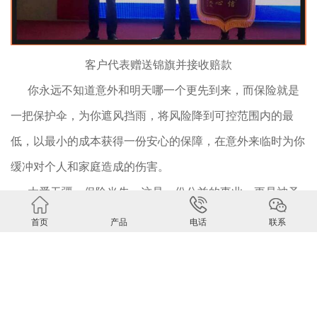
客户代表赠送锦旗并接收赔款
你永远不知道意外和明天哪一个更先到来，而保险就是
一把保护伞，为你遮风挡雨，将风险降到可控范围内的最
低，以最小的成本获得一份安心的保障，在意外来临时为你
缓冲对个人和家庭造成的伤害。
大爱无疆，保险当先，这是一份公益的事业，更是神圣
而伟大的选择，保险真正做到了雪中送炭，解决了客户的当
首页
产品
电话
联系
务之急，绿洲的快速沟通理赔，也彰显着诚信服务，客户至
上的经营理念。让保险惠及千家万户，让大爱传递更多客
户，这是绿洲的使命，更是每一个保险人的责任和担当。