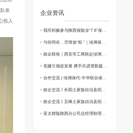
援队发
企业资讯
心投入
我司积极参与陕西保险业“7.8”保险公益科普嘉年华活动
与你同在，尽情放“粽 ”｜绿洲保险代理端午仲夏日活动会圆满举办
政企联络｜西安市工商联赴绿洲保险代理、西安市宜昌商会调研座谈
党建引领促发展 携手共进谱新篇——主题党日活动
合作交流 | 绿洲保代·中华联合保险携手共话合作新篇章
政企交流丨长阳土家族自治县招商考察团一行来访绿洲保险代理
政企交流丨五峰土家族自治县招商考察团一行来访绿洲保险代理
亚太财险陕西分公司总经理助理徐佩川一行来访交流