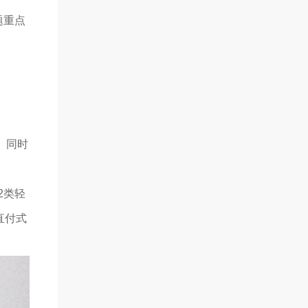
题重点
。同时
2类轻
直付式