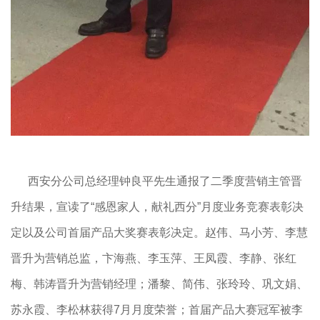
西安分公司总经理钟良平先生通报了二季度营销主管晋
升结果，宣读了“感恩家人，献礼西分”月度业务竞赛表彰决
定以及公司首届产品大奖赛表彰决定。赵伟、马小芳、李慧
晋升为营销总监，卞海燕、李玉萍、王凤霞、李静、张红
梅、韩涛晋升为营销经理；潘黎、简伟、张玲玲、巩文娟、
苏永霞、李松林获得7月月度荣誉；首届产品大赛冠军被李