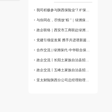
我司积极参与陕西保险业“7.8”保险公益科普嘉年华活动
与你同在，尽情放“粽 ”｜绿洲保险代理端午仲夏日活动会圆满举办
政企联络｜西安市工商联赴绿洲保险代理、西安市宜昌商会调研座谈
党建引领促发展 携手共进谱新篇——主题党日活动
合作交流 | 绿洲保代·中华联合保险携手共话合作新篇章
政企交流丨长阳土家族自治县招商考察团一行来访绿洲保险代理
政企交流丨五峰土家族自治县招商考察团一行来访绿洲保险代理
亚太财险陕西分公司总经理助理徐佩川一行来访交流