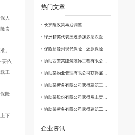
热门文章
投保人
长护险政策再迎调整
保险责
绿洲精英代表应邀参加多层次医疗保障体系及健康险创新发展系列会议
保险起源到现代保险，还原保险本来的样子
为准。
协助西安某建筑装饰工程有限公司获得建工团意险理赔款2760.11元
主要依
运载工
协助某物业管理有限公司获得雇主责任险理赔款3183.6元
协助某劳务有限公司获得建筑工程团体意外伤害保险理赔款11832.85元
被保险
协助某股份有限公司获得雇主责任保险理赔款34698.3元
协助某劳务有限公司获得建筑工程团体意外伤害保险理赔款80000元
在上下
企业资讯