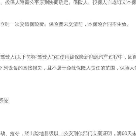
人、投保人遵循公平原则协商确定。保险人、投保人自愿订立本
成立时一次交清保险费。保险费未交清前，本保险合同不生效。
驶人(以下简称“驾驶人”)在使用被保险新能源汽车过程中，因
车下列设备的直接损失，且不属于免除保险人责任的范围，保险人
系统;
劫、抢夺，经出险地县级以上公安刑侦部门立案证明，满60天