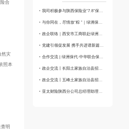
保险合
我司积极参与陕西保险业“7.8”保险公益科普嘉年华活动
与你同在，尽情放“粽 ”｜绿洲保险代理端午仲夏日活动会圆满举办
政企联络｜西安市工商联赴绿洲保险代理、西安市宜昌商会调研座谈
党建引领促发展 携手共进谱新篇——主题党日活动
自然灾
合作交流 | 绿洲保代·中华联合保险携手共话合作新篇章
依照本
政企交流丨长阳土家族自治县招商考察团一行来访绿洲保险代理
政企交流丨五峰土家族自治县招商考察团一行来访绿洲保险代理
亚太财险陕西分公司总经理助理徐佩川一行来访交流
未查明