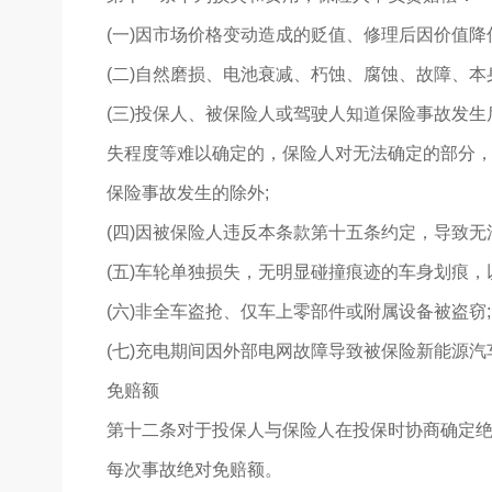
(一)因市场价格变动造成的贬值、修理后因价值降
(二)自然磨损、电池衰减、朽蚀、腐蚀、故障、本
(三)投保人、被保险人或驾驶人知道保险事故发
失程度等难以确定的，保险人对无法确定的部分
保险事故发生的除外;
(四)因被保险人违反本条款第十五条约定，导致无
(五)车轮单独损失，无明显碰撞痕迹的车身划痕，
(六)非全车盗抢、仅车上零部件或附属设备被盗窃;
(七)充电期间因外部电网故障导致被保险新能源汽
免赔额
第十二条对于投保人与保险人在投保时协商确定
每次事故
绝对
免赔额。