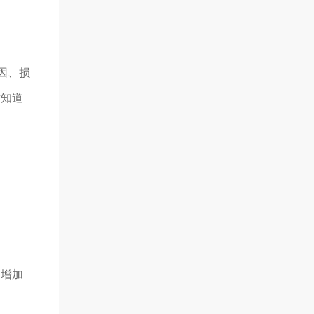
因、损
时知道
，增加