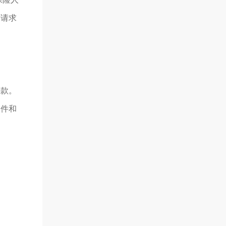
方请求
赔款。
文件和