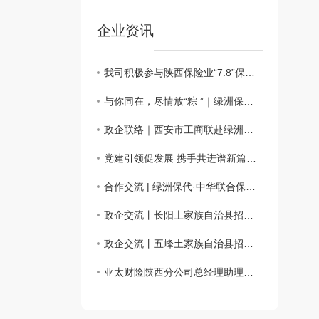
企业资讯
我司积极参与陕西保险业“7.8”保险公益科普嘉年华活动
与你同在，尽情放“粽 ”｜绿洲保险代理端午仲夏日活动会圆满举办
政企联络｜西安市工商联赴绿洲保险代理、西安市宜昌商会调研座谈
党建引领促发展 携手共进谱新篇——主题党日活动
合作交流 | 绿洲保代·中华联合保险携手共话合作新篇章
政企交流丨长阳土家族自治县招商考察团一行来访绿洲保险代理
政企交流丨五峰土家族自治县招商考察团一行来访绿洲保险代理
亚太财险陕西分公司总经理助理徐佩川一行来访交流