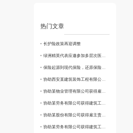
热门文章
长护险政策再迎调整
绿洲精英代表应邀参加多层次医疗保障体系及健康险创新发展系列会议
保险起源到现代保险，还原保险本来的样子
协助西安某建筑装饰工程有限公司获得建工团意险理赔款2760.11元
协助某物业管理有限公司获得雇主责任险理赔款3183.6元
协助某劳务有限公司获得建筑工程团体意外伤害保险理赔款11832.85元
协助某股份有限公司获得雇主责任保险理赔款34698.3元
协助某劳务有限公司获得建筑工程团体意外伤害保险理赔款80000元